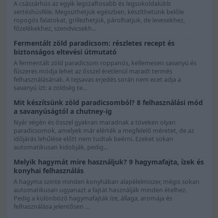
A császárhús az egyik legszaftosabb és legsokoldalúbb
sertéshúsféle. Megsüthetjük egészben, készíthetünk belőle
ropogós falatokat, grillezhetjük, párolhatjuk, de levesekhez,
főzelékekhez, szendvicsekh...
Fermentált zöld paradicsom: részletes recept és
biztonságos eltevési útmutató
A fermentált zöld paradicsom roppanós, kellemesen savanyú és
fűszeres módja lehet az ősszel éretlenül maradt termés
felhasználásának. A tejsavas erjedés során nem ecet adja a
savanyú ízt: a zöldség te...
Mit készítsünk zöld paradicsomból? 8 felhasználási mód
a savanyúságtól a chutney-ig
Nyár végén és ősszel gyakran maradnak a töveken olyan
paradicsomok, amelyek már elérték a megfelelő méretet, de az
időjárás lehűlése előtt nem tudtak beérni. Ezeket sokan
automatikusan kidobják, pedig...
Melyik hagymát mire használjuk? 9 hagymafajta, ízek és
konyhai felhasználás
A hagyma szinte minden konyhában alapélelmiszer, mégis sokan
automatikusan ugyanazt a fajtát használják minden ételhez.
Pedig a különböző hagymafajták íze, állaga, aromája és
felhasználása jelentősen ...