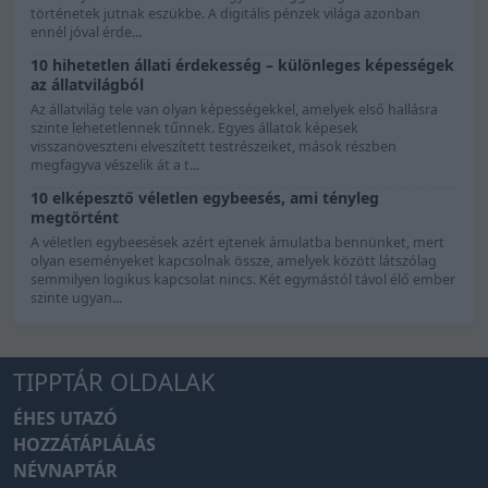
történetek jutnak eszükbe. A digitális pénzek világa azonban
ennél jóval érde...
10 hihetetlen állati érdekesség – különleges képességek
az állatvilágból
Az állatvilág tele van olyan képességekkel, amelyek első hallásra
szinte lehetetlennek tűnnek. Egyes állatok képesek
visszanöveszteni elveszített testrészeiket, mások részben
megfagyva vészelik át a t...
10 elképesztő véletlen egybeesés, ami tényleg
megtörtént
A véletlen egybeesések azért ejtenek ámulatba bennünket, mert
olyan eseményeket kapcsolnak össze, amelyek között látszólag
semmilyen logikus kapcsolat nincs. Két egymástól távol élő ember
szinte ugyan...
TIPPTÁR OLDALAK
ÉHES UTAZÓ
HOZZÁTÁPLÁLÁS
NÉVNAPTÁR