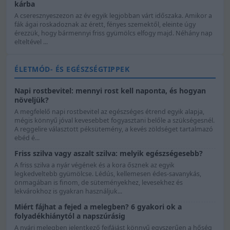
kárba
A cseresznyeszezon az év egyik legjobban várt időszaka. Amikor a
fák ágai roskadoznak az érett, fényes szemektől, eleinte úgy
érezzük, hogy bármennyi friss gyümölcs elfogy majd. Néhány nap
elteltével ...
ÉLETMÓD- ÉS EGÉSZSÉGTIPPEK
Napi rostbevitel: mennyi rost kell naponta, és hogyan
növeljük?
A megfelelő napi rostbevitel az egészséges étrend egyik alapja,
mégis könnyű jóval kevesebbet fogyasztani belőle a szükségesnél.
A reggelire választott péksütemény, a kevés zöldséget tartalmazó
ebéd é...
Friss szilva vagy aszalt szilva: melyik egészségesebb?
A friss szilva a nyár végének és a kora ősznek az egyik
legkedveltebb gyümölcse. Lédús, kellemesen édes-savanykás,
önmagában is finom, de süteményekhez, levesekhez és
lekvárokhoz is gyakran használjuk...
Miért fájhat a fejed a melegben? 6 gyakori ok a
folyadékhiánytól a napszúrásig
A nyári melegben jelentkező fejfájást könnyű egyszerűen a hőség