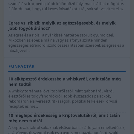
számlájára írni, pedig több különböző folyamat is állhat mögötte.
Előfordulhat, hogy túl kevés folyadékot ittál, sok sót veszítettél az
...
Egres vs. ribizli: melyik az egészségesebb, és melyik
jobb fogyókúrához?
Az egres és a ribizli a nyár kissé háttérbe szorult gyümölcsei.
Miközben az eper, a málna vagy az áfonya szinte minden
egészséges étrendről szóló összeállításban szerepel, az egres és a
ribizli jóval ...
FUNFACTÁR
10 elképesztő érdekesség a whiskyről, amit talán még
nem tudtál
A whisky története jóval többről szól, mint gabonáról, vízről,
élesztőről és tölgyfahordókról. Több évszázados palackok,
rekordáron elárverezett ritkaságok, politikai felkelések, orvosi
receptek és mé...
10 meglepő érdekesség a kriptovalutákról, amit talán
még nem tudtál
A kriptovalutákról sokaknak elsősorban az árfolyam-emelkedések,
a látványos összeomlások és a gyors meggazdagodásról szóló