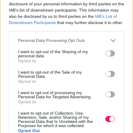
disclosure of your personal information by third parties on the
Monkey Shoulder - official
IAB’s list of downstream participants. This information may
Janes Eadies - official
also be disclosed by us to third parties on the
IAB’s List of
Downstream Participants
that may further disclose it to other
third parties.
ÍR WHISKEY
Please note that this website/app uses one or more Google
Personal Data Processing Opt Outs
Bushmills - official
services and may gather and store information including but
Paddy - official
not limited to your visit or usage behaviour. You may click to
I want to opt-out of the Sharing of my
personal data.
Sexton - official
grant or deny consent to Google and its third-party tags to
Opted In
use your data for below specified purposes in below Google
Jameson - official
consent section.
Teeling - official
I want to opt-out of the Sale of my
Personal Data.
Connemara - official
Opted In
Red Breast - official
I want to opt-out of processing my
Slane - official
Personal Data for Targeted Advertising.
Midleton Very Rare - official
Opted In
I want to opt-out of Collection, Use,
Retention, Sale, and/or Sharing of my
Personal Data that Is Unrelated with the
Purposes for which it was collected.
Opted Out