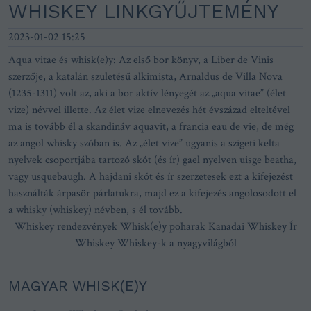
WHISKEY LINKGYŰJTEMÉNY
2023-01-02 15:25
Aqua vitae és whisk(e)y: Az első bor könyv, a Liber de Vinis
szerzője, a katalán születésű alkimista, Arnaldus de Villa Nova
(1235-1311) volt az, aki a bor aktív lényegét az „aqua vitae” (élet
vize) névvel illette. Az élet vize elnevezés hét évszázad elteltével
ma is tovább él a skandináv aquavit, a francia eau de vie, de még
az angol whisky szóban is. Az „élet vize” ugyanis a szigeti kelta
nyelvek csoportjába tartozó skót (és ír) gael nyelven uisge beatha,
vagy usquebaugh. A hajdani skót és ír szerzetesek ezt a kifejezést
használták árpasör párlatukra, majd ez a kifejezés angolosodott el
a whisky (whiskey) névben, s él tovább.
Whiskey rendezvények
Whisk(e)y poharak
Kanadai Whiskey
Ír
Whiskey
Whiskey-k a nyagyvilágból
MAGYAR WHISK(E)Y