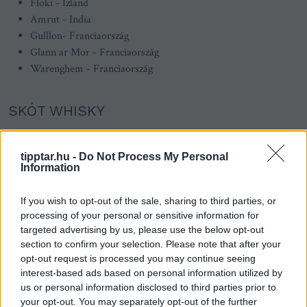
Floki - Izland
Amrut - India
Gulllon- Franciaország
Glann ar Mor - Franciaország
Warenghem - Franciaország
SKÓT WHISKY
Johnnie Walker - official
Chivas Regal - Official
tipptar.hu -
Do Not Process My Personal
Information
The Famous Grouse - official
Glenfiddich - official
If you wish to opt-out of the sale, sharing to third parties, or
Glenlivet - official
processing of your personal or sensitive information for
Highland Park - official
targeted advertising by us, please use the below opt-out
Bowmore - official
section to confirm your selection. Please note that after your
OLd Pulteney - official
opt-out request is processed you may continue seeing
Black Bull - official
interest-based ads based on personal information utilized by
Macallan - official
us or personal information disclosed to third parties prior to
your opt-out. You may separately opt-out of the further
Ardbeg - official