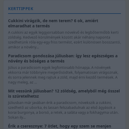
KERTTIPPEK
Cukkini virágzik, de nem terem? 6 ok, amiért
elmaradhat a termés
A cukkini az egyik leggyorsabban növekvő és legbőtermőbb kerti
zöldség. Kedvező körülmények között akár néhány naponta
szedhetünk róla egy-egy friss termést, ezért különösen bosszantó,
amikor a növény...
Paradicsom gondozása júliusban: így lesz egészséges a
növény és bőséges a termés
Július a paradicsom egyik legfontosabb hónapja. A növények
ekkorra már többnyire megerősödtek, folyamatosan virágoznak,
és sorra jelennek meg rajtuk a zöld, majd érni kezdő termések. A
nagy meleg, az ...
Mit vessünk júliusban? 12 zöldség, amelyből még ősszel
is szüretelhetsz
Júliusban már javában érik a paradicsom, növekszik a cukkini,
szedhető az uborka, és lassan felszabadulnak az első ágyások a
korai burgonya, a borsó, a retek, a saláta vagy a fokhagyma után.
Sokan ily...
Érik a cseresznye: 7 ötlet, hogy egy szem se menjen