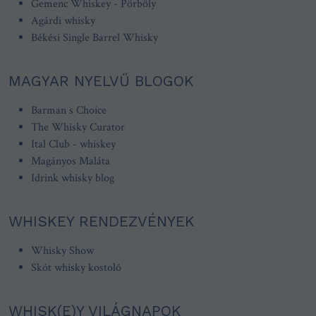
Gemenc Whiskey - Pörböly
Agárdi whisky
Békési Single Barrel Whisky
MAGYAR NYELVŰ BLOGOK
Barman s Choice
The Whisky Curator
Ital Club - whiskey
Magányos Maláta
Idrink whisky blog
WHISKEY RENDEZVÉNYEK
Whisky Show
Skót whisky kostoló
WHISK(E)Y VILÁGNAPOK