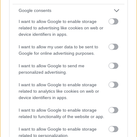
Google consents
I want to allow Google to enable storage
related to advertising like cookies on web or
device identifiers in apps.
I want to allow my user data to be sent to
Google for online advertising purposes.
I want to allow Google to send me
personalized advertising.
HASZNOS TIPPEK
I want to allow Google to enable storage
related to analytics like cookies on web or
Amikor a próba válik előadássá – A Színészet Képes
device identifiers in apps.
Nagykönyve Kapolcson
A színészek munkájának nyolcvan százaléka próbákból áll – mégis
I want to allow Google to enable storage
éppen ebből lát a legkevesebbet a közönség. Göttinger Pál ezzel a
related to functionality of the website or app.
gondolattal indította el A Színészet Képes Nagykönyve kapolcsi
előadás...
I want to allow Google to enable storage
Mit ne öntsünk a lefolyóba? 10 gyakori hiba, ami
related to personalization.