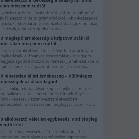
10 elképesztő érdekesség a whiskyről, amit
talán még nem tudtál
 whisky története jóval többről szól, mint gabonáról,
ízről, élesztőről és tölgyfahordókról. Több évszázados
alackok, rekordáron elárverezett ritkaságok, politikai
elkelések, orvosi receptek és mé...
10 meglepő érdekesség a kriptovalutákról,
amit talán még nem tudtál
A kriptovalutákról sokaknak elsősorban az árfolyam-
emelkedések, a látványos összeomlások és a gyors
meggazdagodásról szóló történetek jutnak eszükbe. A
igitális pénzek világa azonban ennél jóval érde...
10 hihetetlen állati érdekesség – különleges
képességek az állatvilágból
z állatvilág tele van olyan képességekkel, amelyek
lső hallásra szinte lehetetlennek tűnnek. Egyes
llatok képesek visszanöveszteni elveszített
testrészeiket, mások részben megfagyva vészelik át a
...
10 elképesztő véletlen egybeesés, ami tényleg
megtörtént
A véletlen egybeesések azért ejtenek ámulatba
bennünket, mert olyan eseményeket kapcsolnak