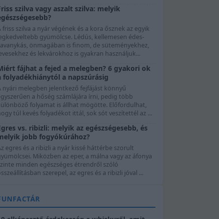
Friss szilva vagy aszalt szilva: melyik
egészségesebb?
 friss szilva a nyár végének és a kora ősznek az egyik
legkedveltebb gyümölcse. Lédús, kellemesen édes-
savanykás, önmagában is finom, de süteményekhez,
evesekhez és lekvárokhoz is gyakran használjuk...
Miért fájhat a fejed a melegben? 6 gyakori ok
a folyadékhiánytól a napszúrásig
 nyári melegben jelentkező fejfájást könnyű
egyszerűen a hőség számlájára írni, pedig több
ülönböző folyamat is állhat mögötte. Előfordulhat,
ogy túl kevés folyadékot ittál, sok sót veszítettél az ...
Egres vs. ribizli: melyik az egészségesebb, és
melyik jobb fogyókúrához?
z egres és a ribizli a nyár kissé háttérbe szorult
gyümölcsei. Miközben az eper, a málna vagy az áfonya
szinte minden egészséges étrendről szóló
sszeállításban szerepel, az egres és a ribizli jóval ...
FUNFACTÁR