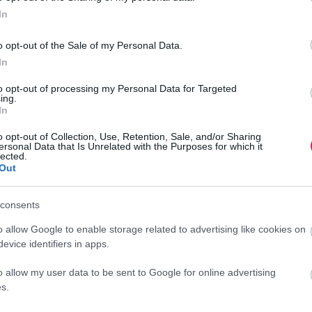
In
o opt-out of the Sale of my Personal Data.
h
In
j
to opt-out of processing my Personal Data for Targeted
ing.
In
o opt-out of Collection, Use, Retention, Sale, and/or Sharing
ersonal Data that Is Unrelated with the Purposes for which it
lected.
Out
f
consents
n
o allow Google to enable storage related to advertising like cookies on
evice identifiers in apps.
o allow my user data to be sent to Google for online advertising
s.
a