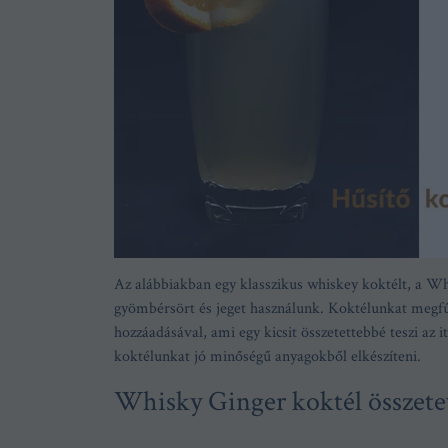
Az alábbiakban egy klasszikus whiskey koktélt, a Wh
gyömbérsört és jeget használunk. Koktélunkat megf
hozzáadásával, ami egy kicsit összetettebbé teszi az 
koktélunkat jó minőségű anyagokből elkészíteni.
Whisky Ginger koktél összete