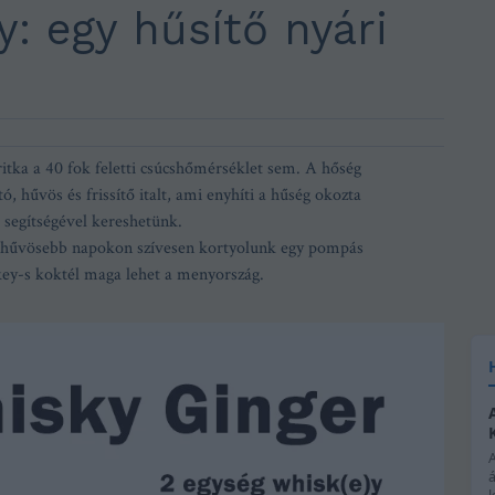
: egy hűsítő nyári
ritka a 40 fok feletti csúcshőmérséklet sem. A hőség
ó, hűvös és frissítő italt, ami enyhíti a hűség okozta
segítségével kereshetünk.
A hűvösebb napokon szívesen kortyolunk egy pompás
key-s koktél maga lehet a menyország.
á