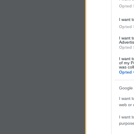
Opted 
I want t
Opted 
I want 
Advertis
Opted 
I want t
of my P
was col
Opted 
Google 
I want t
web or d
I want t
purpose