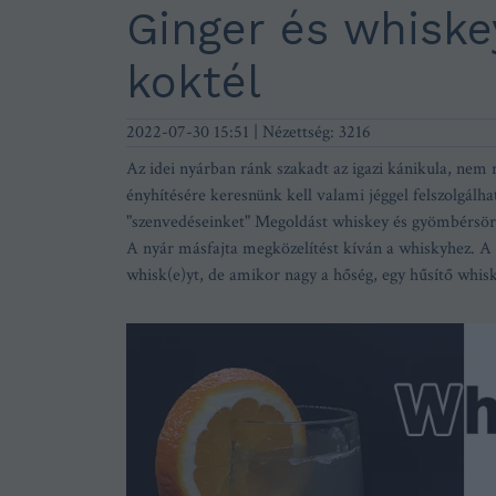
Ginger és whiskey
koktél
2022-07-30 15:51
| Nézettség: 3216
Az idei nyárban ránk szakadt az igazi kánikula, nem 
ényhítésére keresnünk kell valami jéggel felszolgálhat
"szenvedéseinket" Megoldást whiskey és gyömbérsör 
A nyár másfajta megközelítést kíván a whiskyhez. 
whisk(e)yt, de amikor nagy a hőség, egy hűsítő whis