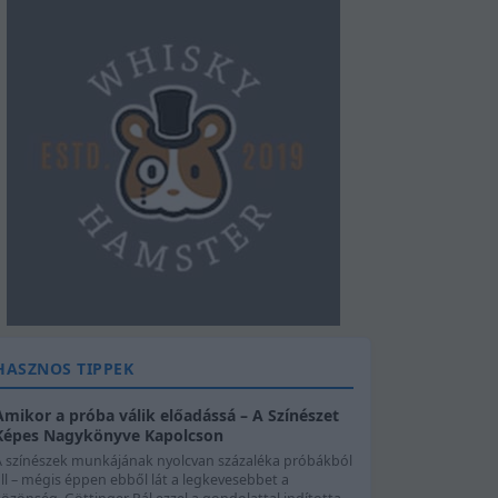
HASZNOS TIPPEK
Amikor a próba válik előadássá – A Színészet
Képes Nagykönyve Kapolcson
A színészek munkájának nyolcvan százaléka próbákból
ll – mégis éppen ebből lát a legkevesebbet a