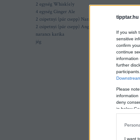
2 egység Whisk(e)y
4 egység Ginger Ale
tipptar.hu
2 csipetnyi (pár csepp) Narancskeserű
2 csipetnyi (pár csepp) Angostura
If you wish 
narancs karika
sensitive in
jég
confirm you
continue se
information 
further disc
participants
Downstream 
Please note
information 
deny consent
in below Go
Persona
I want t