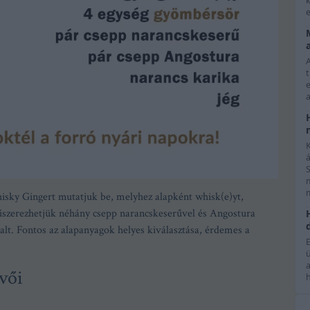
k
e
e
a
K
isky Gingert mutatjuk be, melyhez alapként whisk(e)yt,
űszerezhetjük néhány csepp narancskeserűvel és Angostura
italt. Fontos az alapanyagok helyes kiválasztása, érdemes a
vői
h