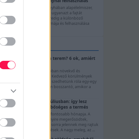
hagymafajta, ízek és konyhai felhasználás
A hagyma szinte minden konyhában alapélelmiszer,
mégis sokan automatikusan ugyanazt a fajtát
használják minden ételhez. Pedig a különböző
agymafajták íze, állaga, aromája és felhasználása
elentősen ...
KERTTIPPEK
Cukkini virágzik, de nem terem? 6 ok, amiért
elmaradhat a termés
A cukkini az egyik leggyorsabban növekvő és
legbőtermőbb kerti zöldség. Kedvező körülmények
között akár néhány naponta szedhetünk róla egy-egy
riss termést, ezért különösen bosszantó, amikor a
övény...
Paradicsom gondozása júliusban: így lesz
egészséges a növény és bőséges a termés
Július a paradicsom egyik legfontosabb hónapja. A
növények ekkorra már többnyire megerősödtek,
folyamatosan virágoznak, és sorra jelennek meg rajtuk
 zöld, majd érni kezdő termések. A nagy meleg, az ...