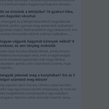
özönség. Göttinger Pál ezzel a gondolattal indította
l A Színészet Képes Nagykönyve kapolcsi előadás...
Mit ne öntsünk a lefolyóba? 10 gyakori hiba,
ami dugulást okozhat
A mosogató és a lefolyó kézenfekvő megoldásnak
tűnhet, amikor gyorsan meg szeretnénk szabadulni
gy kevés olajtól, ételmaradéktól vagy kávézacctól. Ami
zonban könnyedén eltűnik a lefolyó nyílásában, ...
Hogyan vágjunk hagymát könnyek nélkül? 8
módszer, és ami tényleg működik
evés olyan konyhai feladat létezik, amely annyira
általános bosszúságot okoz, mint a hagymavágás.
Szinte mindenki tapasztalta már, hogy néhány
másodperc aprítás után csípni kezd a szeme, majd
megindu...
Hangyák jelentek meg a konyhában? Ezt az 5
dolgot szüntesd meg először
Elég egyetlen apró morzsa, néhány csepp kiömlött
üdítő vagy egy rosszul záródó mézesüveg, és rövid idő
alatt megjelenhet a konyhapulton egy szabályos
angyasor. Ilyenkor sokan azonnal rovarirtó spray ...