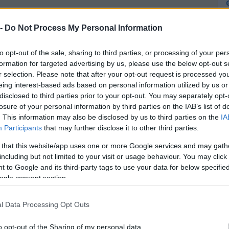
 -
Do Not Process My Personal Information
to opt-out of the sale, sharing to third parties, or processing of your per
b
formation for targeted advertising by us, please use the below opt-out s
l
r selection. Please note that after your opt-out request is processed y
eing interest-based ads based on personal information utilized by us or
disclosed to third parties prior to your opt-out. You may separately opt-
losure of your personal information by third parties on the IAB’s list of
s
. This information may also be disclosed by us to third parties on the
IA
Participants
that may further disclose it to other third parties.
s
 that this website/app uses one or more Google services and may gath
including but not limited to your visit or usage behaviour. You may click 
 to Google and its third-party tags to use your data for below specifi
ogle consent section.
m
l Data Processing Opt Outs
o opt-out of the Sharing of my personal data.