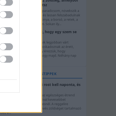
Mit vessünk júliusban? 12 zöldség, amelyből
még ősszel is szüretelhetsz
úliusban már javában érik a paradicsom, növekszik a
ukkini, szedhető az uborka, és lassan felszabadulnak
z első ágyások a korai burgonya, a borsó, a retek, a
aláta vagy a fokhagyma után. Sokan ily...
Érik a cseresznye: 7 ötlet, hogy egy szem se
menjen kárba
A cseresznyeszezon az év egyik legjobban várt
dőszaka. Amikor a fák ágai roskadoznak az érett,
ényes szemektől, eleinte úgy érezzük, hogy
bármennyi friss gyümölcs elfogy majd. Néhány nap
lteltével ...
ÉLETMÓD- ÉS EGÉSZSÉGTIPPEK
Napi rostbevitel: mennyi rost kell naponta, és
hogyan növeljük?
A megfelelő napi rostbevitel az egészséges étrend
egyik alapja, mégis könnyű jóval kevesebbet
ogyasztani belőle a szükségesnél. A reggelire
választott péksütemény, a kevés zöldséget tartalmazó
béd é...